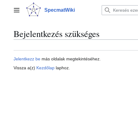
Ugrás
a
SpecmatWiki
Főmenü
tartalomhoz
Bejelentkezés szükséges
Jelentkezz be
más oldalak megtekintéséhez.
Vissza a(z)
Kezdőlap
laphoz.