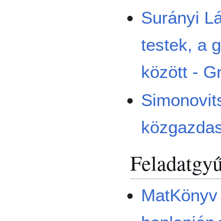
Surányi Lá
testek, a 
között - G
Simonovit
közgazdas
Feladatgy
MatKönyv 