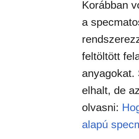
Korábban vo
a specmatos
rendszerezz
feltöltött f
anyagokat. 
elhalt, de az
olvasni:
Hog
alapú specm