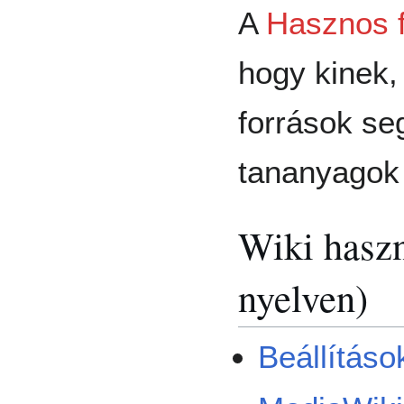
A
Hasznos 
hogy kinek,
források se
tananyagok 
Wiki haszn
nyelven)
Beállítások