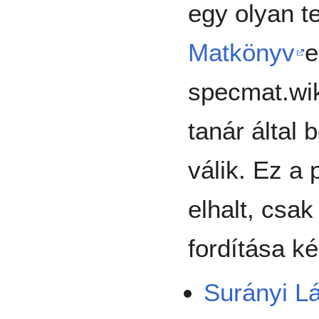
egy olyan t
Matkönyv
e
specmat.wik
tanár által 
válik. Ez a
elhalt, csa
fordítása ké
Surányi Lá