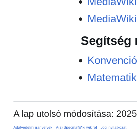
MediaWiki
MediaWiki-
Segítség
Konvenci
Matematika
A lap utolsó módosítása: 2025
Adatvédelmi irányelvek
A(z) SpecmatWiki wikiről
Jogi nyilatkozat