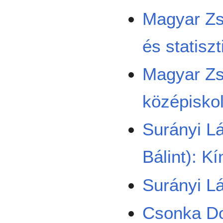
Magyar Zs
és statisz
Magyar Zso
középisko
Surányi Lá
Bálint): K
Surányi L
Csonka Do