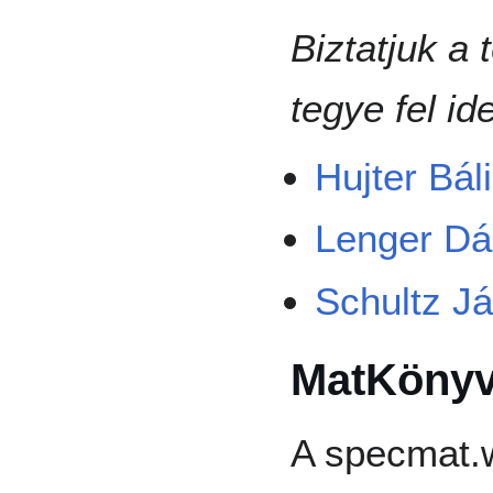
Biztatjuk a 
tegye fel id
Hujter Bál
Lenger Dá
Schultz J
MatKönyv
A specmat.w