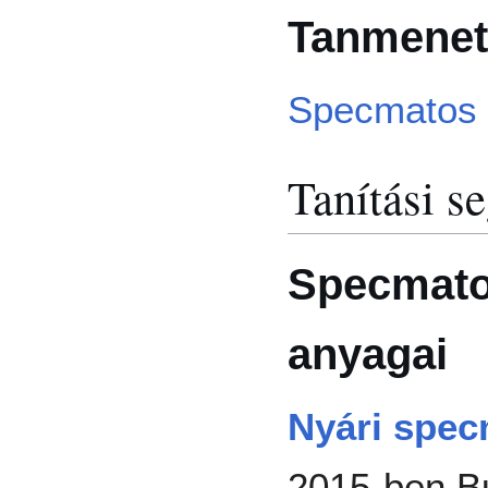
Tanmenet
Specmatos 
Tanítási s
Specmato
anyagai
Nyári spe
2015-ben Bu