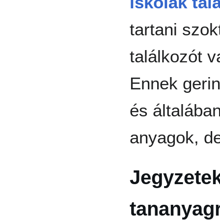
iskolák tal
tartani szo
találkozót v
Ennek gerin
és általába
anyagok, de
Jegyzetek
tananyag