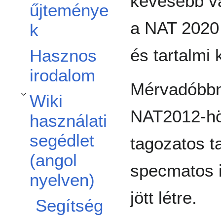
kevesebb vá
űjteménye
a NAT 2020 
k
és tartalmi
Hasznos
irodalom
Mérvadóbbna
Wiki
A(z) Wiki használati segédlet (angol nyelven) alszakasz kinyitása/becsukása
NAT2012-hö
használati
segédlet
tagozatos t
(angol
specmatos 
nyelven)
jött létre.
Segítség