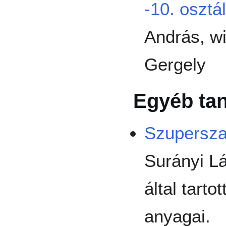
-10. osztá
András, wi
Gergely
Egyéb ta
Szupersza
Surányi L
által tart
anyagai.