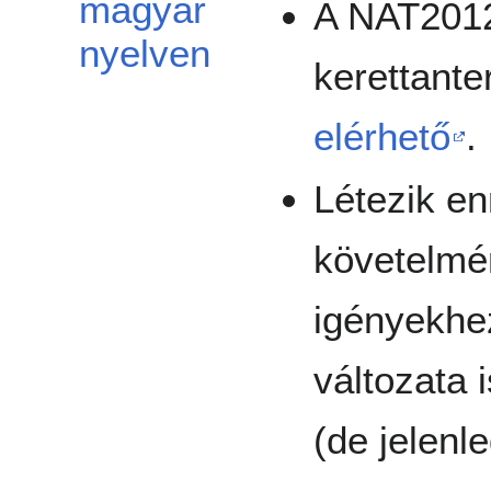
magyar
A NAT2012
nyelven
kerettante
elérhető
.
Létezik en
követelmé
igényekhe
változata 
(de jelenl