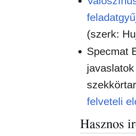
Valószínű
feladatgy
(szerk: Huj
Specmat E
javaslatok
szekkörta
felveteli 
Hasznos i