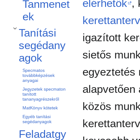
elérhetők
,
Tanmenet
ek
kerettanter
Tanítási
A(z) Tanítási segédanyagok alszakasz kinyitása/becsukása
igazított k
segédany
sietős munk
agok
egyeztetés n
Specmatos
továbbképzések
anyagai
alapvetően
Jegyzetek specmaton
tanított
tananyagrészekről
közös munká
MatKönyv kötetek
Egyéb tanítási
kerettanterv
segédanyagok
Feladatgy