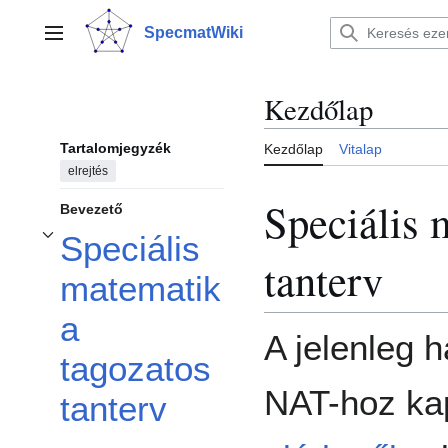
Ugrás
a
SpecmatWiki
Főmenü
tartalomhoz
Kezdőlap
Tartalomjegyzék
Kezdőlap
Vitalap
elrejtés
Speciális 
Bevezető
Speciális
A(z) Speciális matematika tagozatos tanterv alszakasz kinyitása/becsukása
tanterv
matematik
a
A jelenleg 
tagozatos
NAT-hoz ka
tanterv