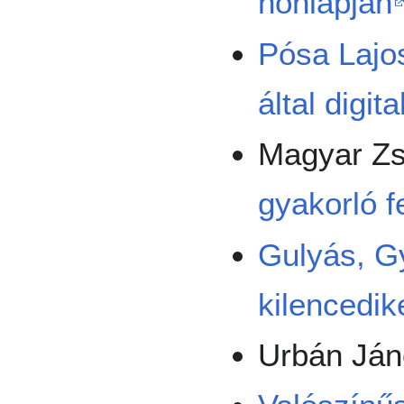
honlapján
Pósa Lajo
által digita
Magyar Zs
gyakorló f
Gulyás, G
kilencedi
Urbán Ján