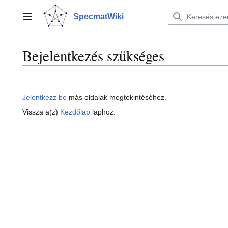
Ugrás
a
SpecmatWiki
Főmenü
tartalomhoz
Bejelentkezés szükséges
Jelentkezz be
más oldalak megtekintéséhez.
Vissza a(z)
Kezdőlap
laphoz.